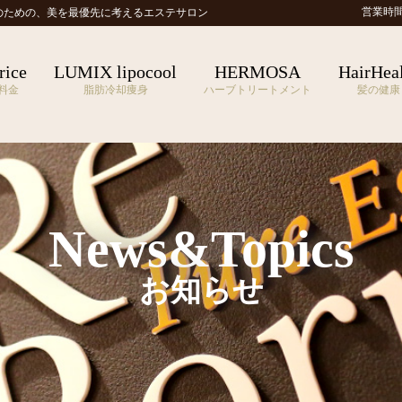
営業時間 1
のための、
美を最優先に考えるエステサロン
rice
LUMIX lipocool
HERMOSA
HairHea
料金
脂肪冷却痩身
ハーブトリートメント
髪の健康
News&Topics
お知らせ