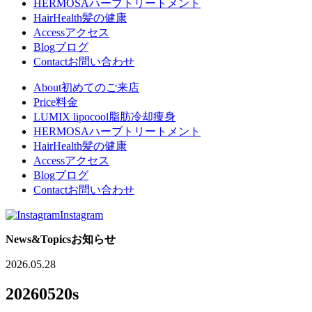
HERMOSA
ハーブトリートメント
HairHealth
髪の健康
Access
アクセス
Blog
ブログ
Contact
お問い合わせ
About
初めてのご来店
Price
料金
LUMIX lipocool
脂肪冷却痩身
HERMOSA
ハーブトリートメント
HairHealth
髪の健康
Access
アクセス
Blog
ブログ
Contact
お問い合わせ
Instagram
News&Topics
お知らせ
2026.05.28
20260520s