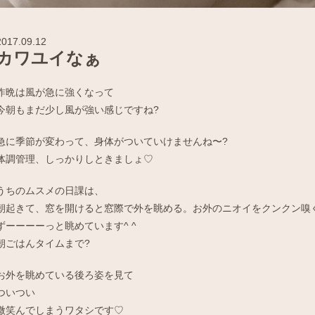
2017.09.12
カワユイなぁ
昨晩は風が急に強くなって
今朝もまだ少し風が強い感じですね?
急に季節が変わって、身体がついていけませんね〜?
体調管理、しっかりしときましょ♡
うちのムスメの日課は、
朝起きて、窓を開けると窓際で外を眺める。お外のニオイをクンクン嗅
ずーーーーっと眺めています^ ^
朝ごはんタイムまで?
お外を眺めている後ろ姿を見て
ついつい
微笑んでしまうワタシです♡