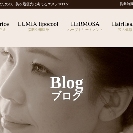
営業時間 1
のための、
美を最優先に考えるエステサロン
rice
LUMIX lipocool
HERMOSA
HairHea
料金
脂肪冷却痩身
ハーブトリートメント
髪の健康
Blog
ブログ