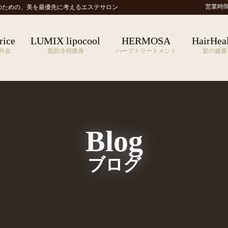
営業時間 1
のための、
美を最優先に考えるエステサロン
rice
LUMIX lipocool
HERMOSA
HairHea
料金
脂肪冷却痩身
ハーブトリートメント
髪の健康
Blog
ブログ