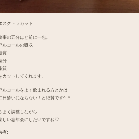
エスクトラカット
食事の五分ほど前に一包。
アルコールの吸収
糖質
塩分
脂質
をカットしてくれます。
アルコールをよく飲まれる方とかは
二日酔いにならない！と絶賛です^_^
うまく調整しながら
楽しい忘年会にしたいですね♡
共有: