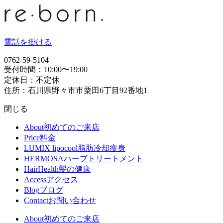
電話を掛ける
0762-59-5104
受付時間：10:00〜19:00
定休日：不定休
住所：石川県野々市市粟田6丁目92番地1
閉じる
About
初めてのご来店
Price
料金
LUMIX lipocool
脂肪冷却痩身
HERMOSA
ハーブトリートメント
HairHealth
髪の健康
Access
アクセス
Blog
ブログ
Contact
お問い合わせ
About
初めてのご来店