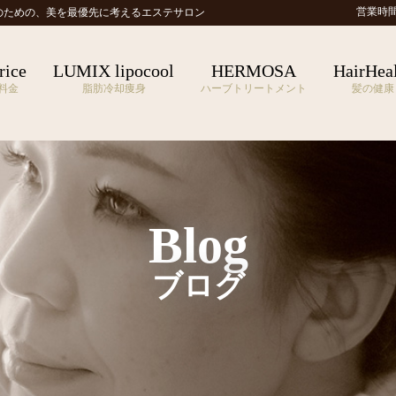
営業時間 1
のための、
美を最優先に考えるエステサロン
rice
LUMIX lipocool
HERMOSA
HairHea
料金
脂肪冷却痩身
ハーブトリートメント
髪の健康
Blog
ブログ