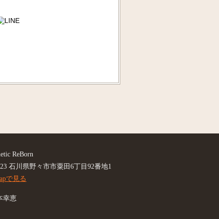
hetic ReBorn
8823 石川県野々市市粟田6丁目92番地1
Mapで見る
本幸恵