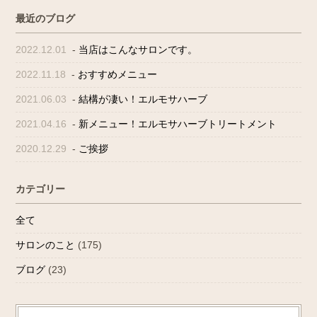
最近のブログ
2022.12.01
-
当店はこんなサロンです。
2022.11.18
-
おすすめメニュー
2021.06.03
-
結構が凄い！エルモサハーブ
2021.04.16
-
新メニュー！エルモサハーブトリートメント
2020.12.29
-
ご挨拶
カテゴリー
全て
サロンのこと
(175)
ブログ
(23)