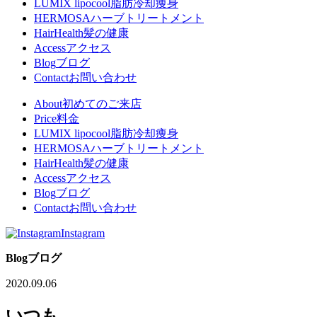
LUMIX lipocool
脂肪冷却痩身
HERMOSA
ハーブトリートメント
HairHealth
髪の健康
Access
アクセス
Blog
ブログ
Contact
お問い合わせ
About
初めてのご来店
Price
料金
LUMIX lipocool
脂肪冷却痩身
HERMOSA
ハーブトリートメント
HairHealth
髪の健康
Access
アクセス
Blog
ブログ
Contact
お問い合わせ
Instagram
Blog
ブログ
2020.09.06
いつも