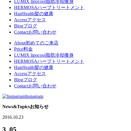
LUMIX lipocool
脂肪冷却痩身
HERMOSA
ハーブトリートメント
HairHealth
髪の健康
Access
アクセス
Blog
ブログ
Contact
お問い合わせ
About
初めてのご来店
Price
料金
LUMIX lipocool
脂肪冷却痩身
HERMOSA
ハーブトリートメント
HairHealth
髪の健康
Access
アクセス
Blog
ブログ
Contact
お問い合わせ
Instagram
News&Topics
お知らせ
2016.10.23
3_05