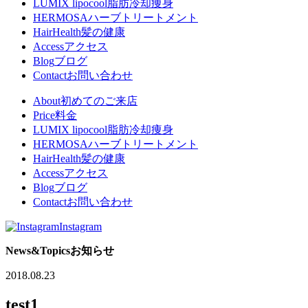
LUMIX lipocool
脂肪冷却痩身
HERMOSA
ハーブトリートメント
HairHealth
髪の健康
Access
アクセス
Blog
ブログ
Contact
お問い合わせ
About
初めてのご来店
Price
料金
LUMIX lipocool
脂肪冷却痩身
HERMOSA
ハーブトリートメント
HairHealth
髪の健康
Access
アクセス
Blog
ブログ
Contact
お問い合わせ
Instagram
News&Topics
お知らせ
2018.08.23
test1